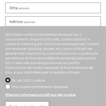
Ditta
opzionale
Indirizzo
opzionale
Utilizziamo cookie strettamente necessari per il
NPA
opzionale
funzionamento di questo sito web, cookie statistici e
cookie di marketing per ottimizzare la navigazione. I cookie
non necessari (youtube, google, ecc.) sono utilizzati per
Città
opzionale
generare dati statistici su come utilizza il sito o cookie che
permettono di mostrare pubblicità personalizzate sul loro
sito in base alla sua navigazione e al suo profilo.
Paese
opzionale
Ad eccezione dei cookie necessari al funzionamento del
sito, si può controllare quali si desidera attivare.
Telefono
Ok, per tutti i cookies
Solo cookie strettamente necessari
E-mail
Ulteriori informazioni sull'uso dei cookie
Come ci conoscete?
opzionale