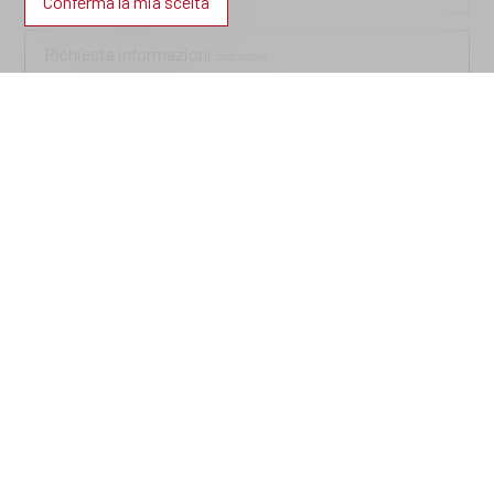
Conferma la mia scelta
Richiesta informazioni
opzionale
Creare un account con questi dati
opzionale
Accetto le
condizioni
relative al trattamento dei dati
Inviare