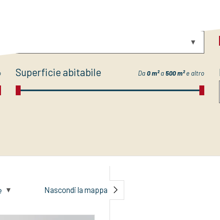
Categoria
o
-- Selezionare --
Superficie abitabile
o
Da
0 m²
a
500 m²
e altro
Nascondi la mappa
e