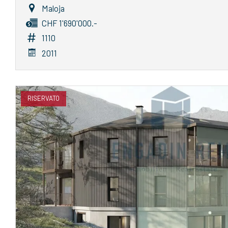
Maloja
CHF 1'690'000.-
1110
2011
RISERVATO