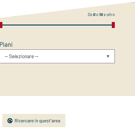
Locali
Da
0
a
10
e altro
Piani
-- Selezionare --
Ricercare in quest'area