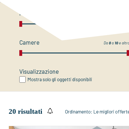
Prezzo
Da
CHF 0.-
a
50 mio
e altr
Camere
Da
0
a
10
e altr
Visualizzazione
Mostra solo gli oggetti disponibili
20
risultati
Ordinamento:
Le migliori offert