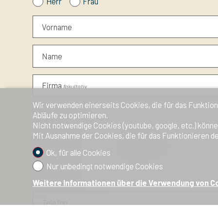
Herr
Frau
Vorname
Name
Firma
fakultativ
Wir verwenden einerseits Cookies, die für das Funktion
Adresse
Abläufe zu optimieren.
fakultativ
Nicht notwendige Cookies (youtube, google, etc.) könne
Mit Ausnahme der Cookies, die für das Funktionieren de
PLZ
Ort
fakultativ
fakultativ
Ok, für alle Cookies
Nur unbedingt notwendige Cookies
Land
fakultativ
Weitere Informationen über die Verwendung von C
Telefon