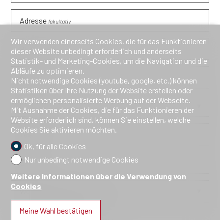
Adresse
fakultativ
Wir verwenden einerseits Cookies, die für das Funktionieren
PLZ
fakultativ
dieser Website unbedingt erforderlich und anderseits
Statistik- und Marketing-Cookies, um die Navigation und die
Abläufe zu optimieren.
Ort
fakultativ
Nicht notwendige Cookies (youtube, google, etc.) können
Statistiken über Ihre Nutzung der Website erstellen oder
ermöglichen personalisierte Werbung auf der Webseite.
Land
fakultativ
Mit Ausnahme der Cookies, die für das Funktionieren der
Website erforderlich sind, können Sie einstellen, welche
Cookies Sie aktivieren möchten.
Telefon
Ok, für alle Cookies
Nur unbedingt notwendige Cookies
E-Mail
Weitere Informationen über die Verwendung von
Cookies
Woher kennen Sie uns?
fakultativ
Meine Wahl bestätigen
Information anfragen